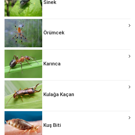
Sinek
Örümcek
Karınca
Kulağa Kaçan
Kuş Biti